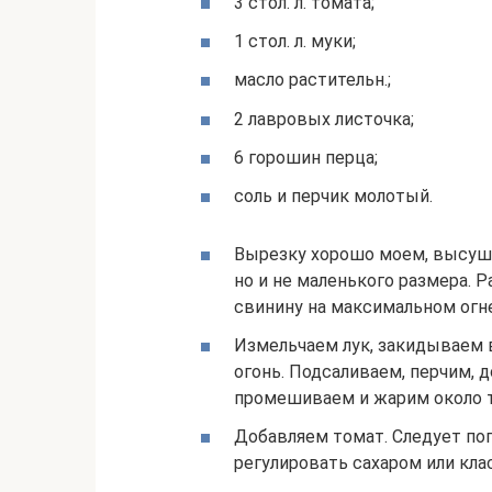
3 стол. л. томата;
1 стол. л. муки;
масло растительн.;
2 лавровых листочка;
6 горошин перца;
соль и перчик молотый.
Вырезку хорошо моем, высуш
но и не маленького размера. 
свинину на максимальном огн
Измельчаем лук, закидываем 
огонь. Подсаливаем, перчим, 
промешиваем и жарим около т
Добавляем томат. Следует по
регулировать сахаром или кл