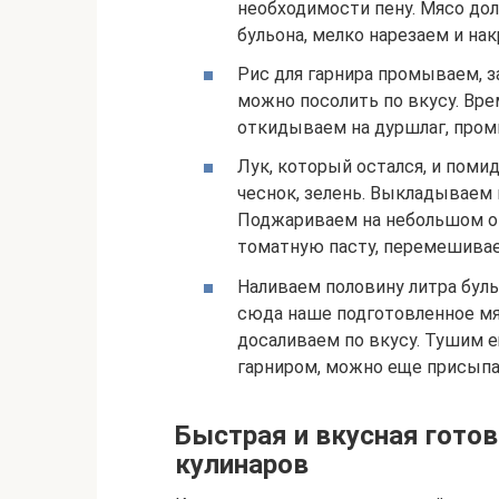
необходимости пену. Мясо до
бульона, мелко нарезаем и на
Рис для гарнира промываем, з
можно посолить по вкусу. Вре
откидываем на дуршлаг, про
Лук, который остался, и пом
чеснок, зелень. Выкладываем 
Поджариваем на небольшом ог
томатную пасту, перемешива
Наливаем половину литра бул
сюда наше подготовленное мя
досаливаем по вкусу. Тушим 
гарниром, можно еще присыпа
Быстрая и вкусная гото
кулинаров