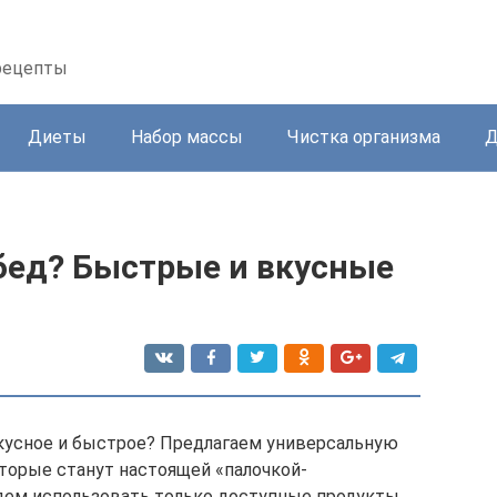
 рецепты
Диеты
Набор массы
Чистка организма
Д
обед? Быстрые и вкусные
 вкусное и быстрое? Предлагаем универсальную
оторые станут настоящей «палочкой-
удем использовать только доступные продукты,