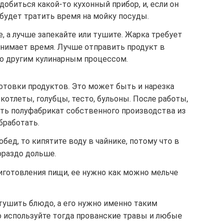
обиться какой-то кухонный прибор, и, если он
 будет тратить время на мойку посуды.
е, а лучше запекайте или тушите. Жарка требует
тнимает время. Лучше отправить продукт в
то другим кулинарным процессом.
отовки продуктов. Это может быть и нарезка
 котлеты, голубцы, тесто, бульоны. После работы,
ать полуфабрикат собственного производства из
бработать.
обед, то кипятите воду в чайнике, потому что в
ораздо дольше.
иготовления пищи, ее нужно как можно мельче
 тушить блюдо, а его нужно именно таким
о используйте тогда прованские травы и любые