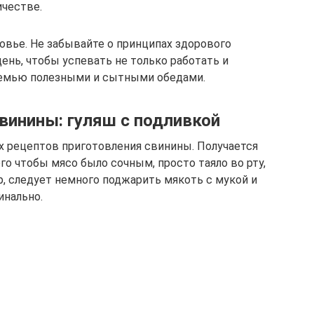
ичестве.
ровье. Не забывайте о принципах здорового
день, чтобы успевать не только работать и
семью полезными и сытными обедами.
винины: гуляш с подливкой
х рецептов приготовления свинины. Получается
ого чтобы мясо было сочным, просто таяло во рту,
р, следует немного поджарить мякоть с мукой и
инально.