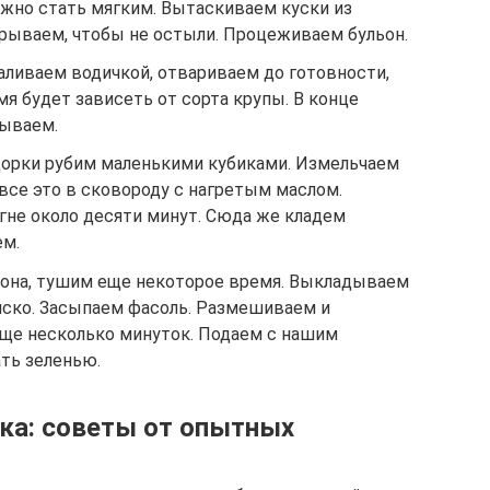
лжно стать мягким. Вытаскиваем куски из
крываем, чтобы не остыли. Процеживаем бульон.
аливаем водичкой, отвариваем до готовности,
мя будет зависеть от сорта крупы. В конце
мываем.
идорки рубим маленькими кубиками. Измельчаем
все это в сковороду с нагретым маслом.
не около десяти минут. Сюда же кладем
ем.
ьона, тушим еще некоторое время. Выкладываем
ско. Засыпаем фасоль. Размешиваем и
еще несколько минуток. Подаем с нашим
ть зеленью.
вка: советы от опытных