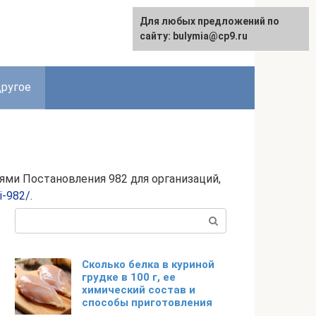
Для любых предложений по
сайту: bulymia@cp9.ru
ругое
ями Постановления 982 для организаций,
i-982/
.
Поиск:
Сколько белка в куриной
грудке в 100 г, ее
химический состав и
способы приготовления