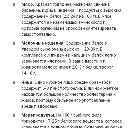
Мясо.
Красная говядина, нежирная свинина,
баранина, курица, индейка – продукты с высоким
содержанием белка (до 24 г на 100 г). В мясе
содержится 8 незаменимых аминокислот,
которые организм не способен синтезировать
самостоятельно.
Молочные изделия.
Содержание белка в
твердом сыре очень высоко – 23-30 г. В
комплексе с липидами и кальцием белок легко
усваивается клетками. В зависимости от
жирности молоко имеет 2,8-3 г белка, творог –
14-16 г.
Яйца.
Одно куриное яйцо средних размеров
содержит 6-8 г чистого белка. В яичном желтке
находится большое количество холестерина и
жиров, поэтому обильное его употребление
вредит здоровью.
Морепродукты.
На 100 г рыбного филе
приходится 17-25 г белкового вещества, которое
усваивается в полном объеме. Содержание белка