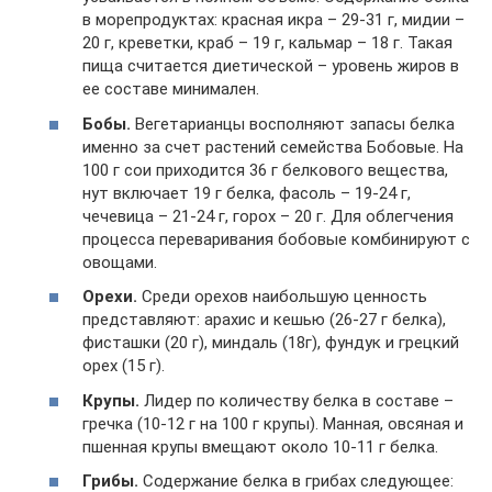
в морепродуктах: красная икра – 29-31 г, мидии –
20 г, креветки, краб – 19 г, кальмар – 18 г. Такая
пища считается диетической – уровень жиров в
ее составе минимален.
Бобы.
Вегетарианцы восполняют запасы белка
именно за счет растений семейства Бобовые. На
100 г сои приходится 36 г белкового вещества,
нут включает 19 г белка, фасоль – 19-24 г,
чечевица – 21-24 г, горох – 20 г. Для облегчения
процесса переваривания бобовые комбинируют с
овощами.
Орехи.
Среди орехов наибольшую ценность
представляют: арахис и кешью (26-27 г белка),
фисташки (20 г), миндаль (18г), фундук и грецкий
орех (15 г).
Крупы.
Лидер по количеству белка в составе –
гречка (10-12 г на 100 г крупы). Манная, овсяная и
пшенная крупы вмещают около 10-11 г белка.
Грибы.
Содержание белка в грибах следующее: