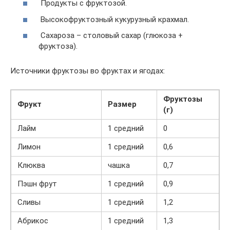
Продукты с фруктозой.
Высокофруктозный кукурузный крахмал.
Сахароза – столовый сахар (глюкоза +
фруктоза).
Источники фруктозы во фруктах и ягодах:
Фруктозы
Фрукт
Размер
(г)
Лайм
1 средний
0
Лимон
1 средний
0,6
Клюква
чашка
0,7
Пэшн фрут
1 средний
0,9
Сливы
1 средний
1,2
Абрикос
1 средний
1,3