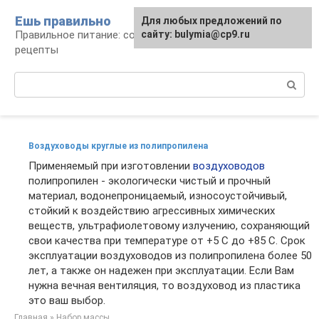
Перейти
Ешь правильно
Для любых предложений по
к
Правильное питание: советы, продукты,
сайту: bulymia@cp9.ru
контенту
рецепты
Поиск:
Воздуховоды круглые из полипропилена
Применяемый при изготовлении
воздуховодов
полипропилен - экологически чистый и прочный
материал, водонепроницаемый, износоустойчивый,
стойкий к воздействию агрессивных химических
веществ, ультрафиолетовому излучению, сохраняющий
свои качества при температуре от +5 С до +85 С. Срок
эксплуатации воздуховодов из полипропилена более 50
лет, а также он надежен при эксплуатации. Если Вам
нужна вечная вентиляция, то воздуховод из пластика
это ваш выбор.
Главная
»
Набор массы