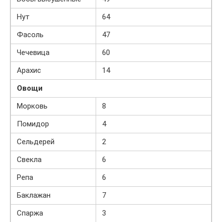
Нут
64
Фасоль
47
Чечевица
60
Арахис
14
Овощи
Морковь
8
Помидор
4
Сельдерей
2
Свекла
6
Репа
6
Баклажан
7
Спаржа
3