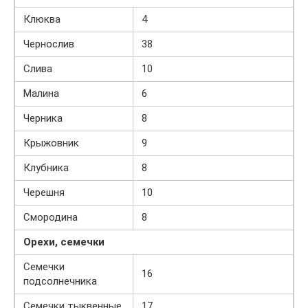
Клюква
4
Чернослив
38
Слива
10
Малина
6
Черника
8
Крыжовник
9
Клубника
8
Черешня
10
Смородина
8
Орехи, семечки
Семечки
16
подсолнечника
Семечки тыквенные
17