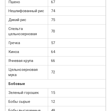
Пшено
67
Нешлифованный рис
74
Дикий рис
75
Спельта
70
цельнозерновая
Гречка
57
Киноа
64
Ячневая крупа
66
Цельнозерновая
72
мука
Бобовые
Зеленый горошек
15
Бобы сырые
12
Бобы высушенные
49