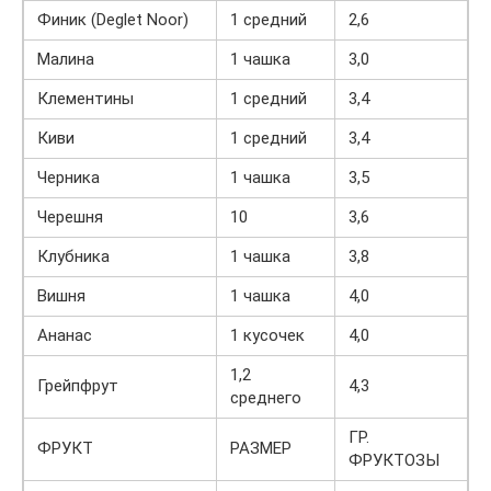
Финик (Deglet Noor)
1 средний
2,6
Малина
1 чашка
3,0
Клементины
1 средний
3,4
Киви
1 средний
3,4
Черника
1 чашка
3,5
Черешня
10
3,6
Клубника
1 чашка
3,8
Вишня
1 чашка
4,0
Ананас
1 кусочек
4,0
1,2
Грейпфрут
4,3
среднего
ГР.
ФРУКТ
РАЗМЕР
ФРУКТОЗЫ