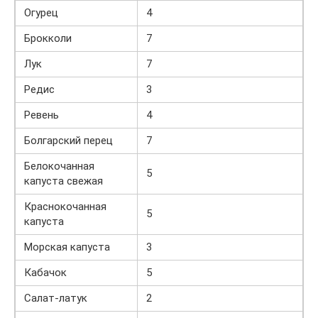
Огурец
4
Брокколи
7
Лук
7
Редис
3
Ревень
4
Болгарский перец
7
Белокочанная
5
капуста свежая
Краснокочанная
5
капуста
Морская капуста
3
Кабачок
5
Салат-латук
2