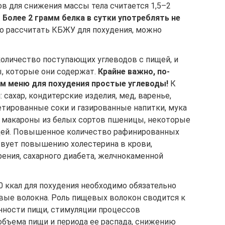
в для снижения массы тела считается 1,5–2
.
Более 2 грамм белка в сутки употреблять не
о рассчитать КБЖУ для похудения, можно
оличество поступающих углеводов с пищей, и
, которые они содержат.
Крайне важно, по-
ем меню для похудения простые углеводы!
К
 сахар, кондитерские изделия, мед, варенье,
етированные соки и газированные напитки, мука
, макароны из белых сортов пшеницы, некоторые
щей. Повышенное количество рафинированных
твует повышению холестерина в крови,
ения, сахарного диабета, желчнокаменной
 ккал для похудения необходимо обязательно
вые волокна. Роль пищевых волокон сводится к
нности пищи, стимуляции процессов
объема пищи и периода ее распада, снижению