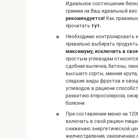
Идеальное соотношение белко
грамма на Ваш идеальный вес
рекомендуется!
Как правильн
прочитать
тут.
Необходимо контролировать к
правильно выбирать продукты
максимуму, исключить в сво
простым углеводам относятся:
сдобная выпечка, батоны, пак
высшего сорты, манная крупа
сладкие виды фруктов и ово
углеводов в рационе способс
развитию атеросклероза, ожир
болезни.
При составлении меню на 1200
включать в свой рацион пище
снижению энергетической це
желчеотделения, увеличению 