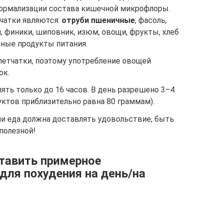
 нормализации состава кишечной микрофлоры.
чатки являются:
отруби пшеничные
, фасоль,
и, финики, шиповник, изюм, овощи, фрукты, хлеб
зные продукты питания.
летчатки, поэтому употребление овощей
ок.
ть только до 16 часов. В день разрешено 3–4
уктов приблизительно равна 80 граммам).
и еда должна доставлять удовольствие, быть
 полезной!
тавить примерное
для похудения на день/на