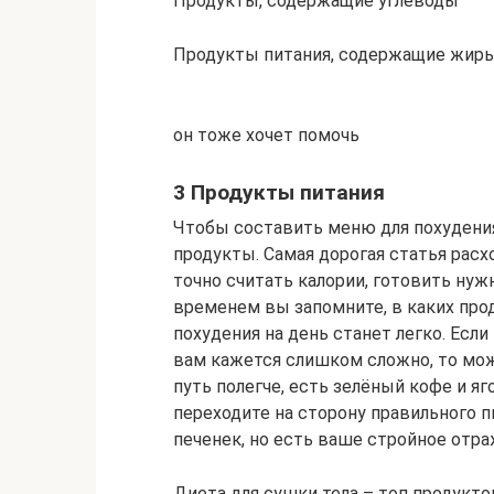
Продукты, содержащие углеводы
Продукты питания, содержащие жир
он тоже хочет помочь
3 Продукты питания
Чтобы составить меню для похудения
продукты. Самая дорогая статья расх
точно считать калории, готовить нуж
временем вы запомните, в каких про
похудения на день станет легко. Если
вам кажется слишком сложно, то мож
путь полегче, есть зелёный кофе и яг
переходите на сторону правильного п
печенек, но есть ваше стройное отра
Диета для сушки тела – топ продукто