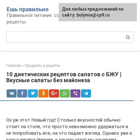
Перейти
Ешь правильно
Для любых предложений по
к
Правильное питание: советы, продукты,
сайту: bulymia@cp9.ru
контенту
рецепты
Поиск:
Главная
»
Продукты и рецепты
10 диетических рецептов салатов с БЖУ |
Вкусные салаты без майонеза
Ох уж этот Новый год! Столько вкусностей обычно
стоит на столе, что просто невозможно удержаться и
не попробовать все, на что падает взгляд. Однако уже к
концу вечера (вернее, к началу утра) мы начинаем