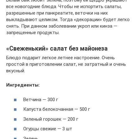
Белый бык любит зелень, поэтому ей щедро украшают
все новогодние блюда. Чтобы не испортить салаты,
разрешенные при панкреатите, веточки на них
выкладывают целиком. Тогда «декорации» будет легко
снять. При данном заболевании укроп или кинза —
запрещенные продукты.
«Свеженький» салат без майонеза
Блюдо подарит легкое летнее настроение. Очень
простой в приготовлении салат, не затратный и очень
вкусный.
Ингредиенты:
Ветчина — 300 г
Капуста белокочанная — 500 г
Зеленый горошек — 200 г
Огурцы свежие — 3 шт
Зелень