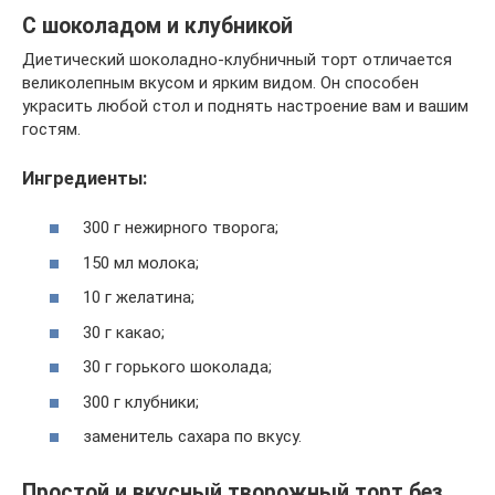
С шоколадом и клубникой
Диетический шоколадно-клубничный торт отличается
великолепным вкусом и ярким видом. Он способен
украсить любой стол и поднять настроение вам и вашим
гостям.
Ингредиенты:
300 г нежирного творога;
150 мл молока;
10 г желатина;
30 г какао;
30 г горького шоколада;
300 г клубники;
заменитель сахара по вкусу.
Простой и вкусный творожный торт без