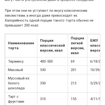
При этом они не уступают по вкусу классическим
лакомствам, а иногда даже превосходят их.
Калорийность одной порции такого торта обычно не
превышает 200 ккал.
Порция
Порция
БЖУ
Наименование
легкой
классической
классич
торта
версии,
версии, ккал
версии
ккал
Тирамису
400-500
69
6/18/25
Маковый
543
201
10/39/36
Муссовый из
белого
350
213
5/29/27
шоколада
Тарт с
310
155
4/11/57
фруктами