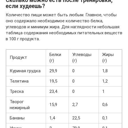
Сколько можно есть после тренировки,
если худеешь?
Количество пищи может быть любым. Главное, чтобы
оно содержало необходимое количество белка,
углеводов и минимум жира. Для наглядности небольшая
таблица содержания необходимых питательных веществ
в 100 г продукта.
Белки
Углеводы
Жиры
Продукт
(г)
(г)
(г)
Куриная грудка
29,9
0
1,8
Телятина
19,5
0
1,2
Треска
23,4
0
1
Творог
15,9
2,7
0,6
нежирный
Бананы
1,4
22,5
0,1