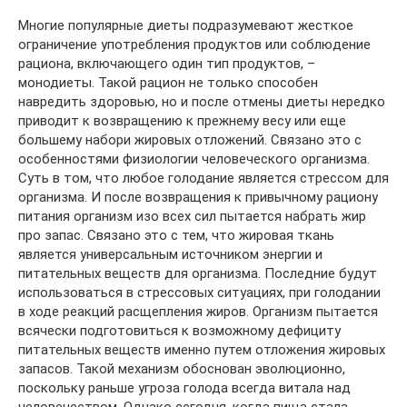
Многие популярные диеты подразумевают жесткое
ограничение употребления продуктов или соблюдение
рациона, включающего один тип продуктов, –
монодиеты. Такой рацион не только способен
навредить здоровью, но и после отмены диеты нередко
приводит к возвращению к прежнему весу или еще
большему набори жировых отложений. Связано это с
особенностями физиологии человеческого организма.
Суть в том, что любое голодание является стрессом для
организма. И после возвращения к привычному рациону
питания организм изо всех сил пытается набрать жир
про запас. Связано это с тем, что жировая ткань
является универсальным источником энергии и
питательных веществ для организма. Последние будут
использоваться в стрессовых ситуациях, при голодании
в ходе реакций расщепления жиров. Организм пытается
всячески подготовиться к возможному дефициту
питательных веществ именно путем отложения жировых
запасов. Такой механизм обоснован эволюционно,
поскольку раньше угроза голода всегда витала над
человечеством. Однако сегодня ,когда пища стала