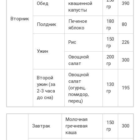
250
Обед
квашенной
390
гр
капусты
Вторник
Печеное
180
Полдник
80
яблоко
гр
150
Рис
226
гр
Ужин
Овощной
200
300
салат
гр
Овощной
Второй
салат
ужин (за
130
(огурец,
195
2-3 часа
гр
помидор,
до сна)
перец)
Молочная
150
Завтрак
гречневая
300
гр
каша