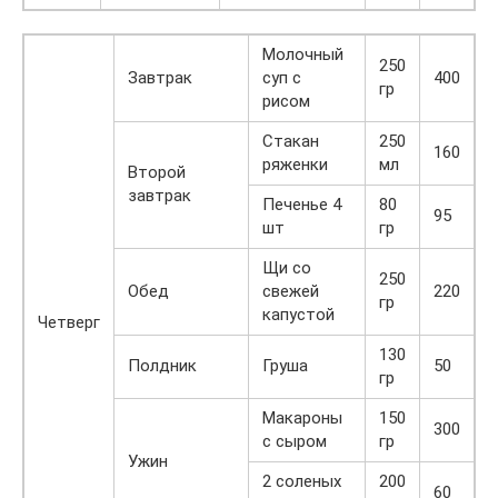
Молочный
250
Завтрак
суп с
400
гр
рисом
Стакан
250
160
ряженки
мл
Второй
завтрак
Печенье 4
80
95
шт
гр
Щи со
250
Обед
свежей
220
гр
капустой
Четверг
130
Полдник
Груша
50
гр
Макароны
150
300
с сыром
гр
Ужин
2 соленых
200
60