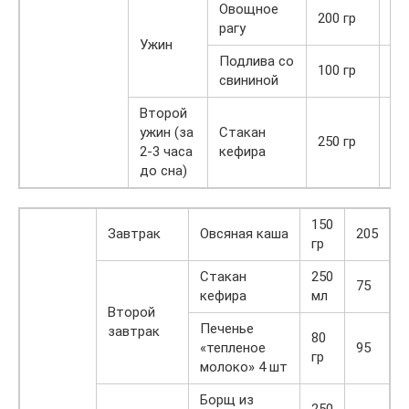
Овощное
200 гр
30
рагу
Ужин
Подлива со
100 гр
35
свининой
Второй
ужин (за
Стакан
250 гр
75
2-3 часа
кефира
до сна)
150
Завтрак
Овсяная каша
205
гр
Стакан
250
75
кефира
мл
Второй
Печенье
завтрак
80
«тепленое
95
гр
молоко» 4 шт
Борщ из