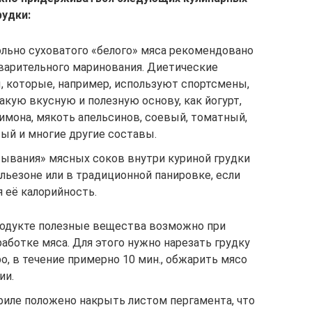
рудки:
ольно суховатого «белого» мяса рекомендовано
варительного маринования. Диетические
, которые, например, используют спортсмены,
акую вкусную и полезную основу, как йогурт,
имона, мякоть апельсинов, соевый, томатный,
ый и многие другие составы.
ывания» мясных соков внутри куриной грудки
 льезоне или в традиционной панировке, если
 её калорийность.
родукте полезные вещества возможно при
ботке мяса. Для этого нужно нарезать грудку
о, в течение примерно 10 мин., обжарить мясо
ии.
филе положено накрыть листом пергамента, что