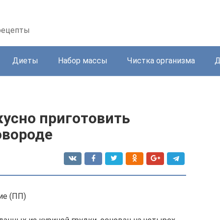
 рецепты
Диеты
Набор массы
Чистка организма
Д
вкусно приготовить
овороде
ие (ПП)