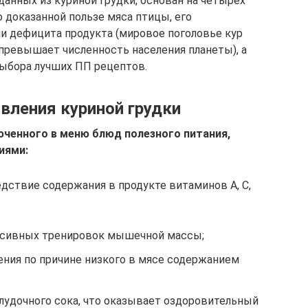
анных из куриной грудки, основан на четырех
 доказанной пользе мяса птицы, его
и дефицита продукта (мировое поголовье кур
 превышает численность населения планеты), а
ыбора лучших ПП рецептов.
вления куриной грудки
ченного в меню блюд полезного питания,
иями:
дствие содержания в продукте витаминов A, C,
нсивных тренировок мышечной массы;
ения по причине низкого в мясе содержанием
удочного сока, что оказывает оздоровительный