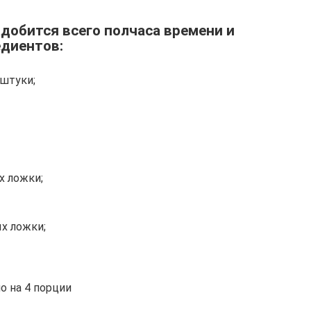
добится всего полчаса времени и
едиентов:
 штуки;
х ложки;
х ложки;
о на 4 порции