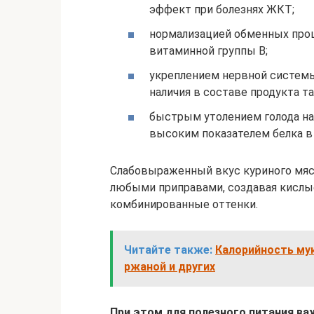
эффект при болезнях ЖКТ;
нормализацией обменных про
витаминной группы B;
укреплением нервной систем
наличия в составе продукта та
быстрым утолением голода на
высоким показателем белка в 
Слабовыраженный вкус куриного мяса
любыми приправами, создавая кислые
комбинированные оттенки.
Читайте также:
Калорийность мук
ржаной и других
При этом для полезного питания в