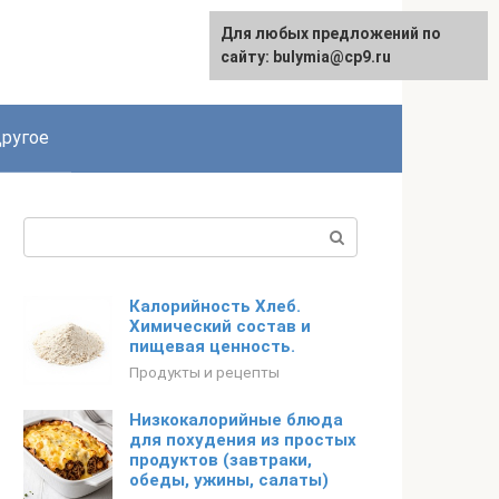
Для любых предложений по
сайту: bulymia@cp9.ru
ругое
Поиск:
Калорийность Хлеб.
Химический состав и
пищевая ценность.
Продукты и рецепты
Низкокалорийные блюда
для похудения из простых
продуктов (завтраки,
обеды, ужины, салаты)