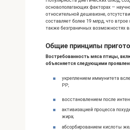
Популярность диетических блюд, созд
основополагающих факторах — научно
относительной дешевизне, отсутстви
составляет более 19 млрд, что втрое
также безграничных возможностях в
Общие принципы пригото
Востребованность мяса птицы, вклю
объясняется следующими проявлен
укреплением иммунитета всле
PP;
восстановлением после инте
активизацией процесса похуд
жира;
абсорбированием кислоты жел