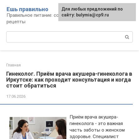
Перейти
Ешь правильно
Для любых предложений по
к
Правильное питание: советы, продукты,
сайту: bulymia@cp9.ru
контенту
рецепты
Поиск:
Главная
Гинеколог. Приём врача акушера-гинеколога в
Иркутске: как проходит консультация и когда
стоит обратиться
17.06.2026
Приём врача акушера-
гинеколога - это важная
часть заботы о женском
здоровье. Специалист