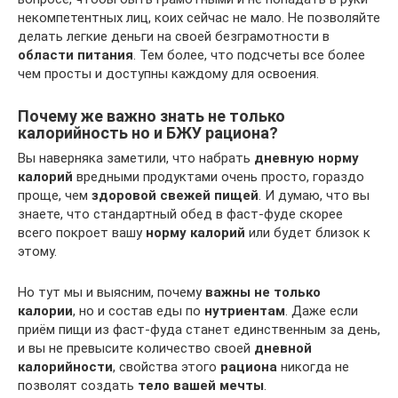
некомпетентных лиц, коих сейчас не мало. Не позволяйте
делать легкие деньги на своей безграмотности в
области питания
. Тем более, что подсчеты все более
чем просты и доступны каждому для освоения.
Почему же важно знать не только
калорийность но и БЖУ рациона?
Вы наверняка заметили, что набрать
дневную норму
калорий
вредными продуктами очень просто, гораздо
проще, чем
здоровой свежей пищей
. И думаю, что вы
знаете, что стандартный обед в фаст-фуде скорее
всего покроет вашу
норму калорий
или будет близок к
этому.
Но тут мы и выясним, почему
важны не только
калории
, но и состав еды по
нутриентам
. Даже если
приём пищи из фаст-фуда станет единственным за день,
и вы не превысите количество своей
дневной
калорийности
, свойства этого
рациона
никогда не
позволят создать
тело вашей мечты
.