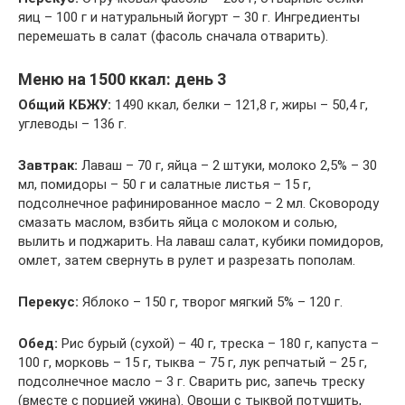
яиц – 100 г и натуральный йогурт – 30 г. Ингредиенты
перемешать в салат (фасоль сначала отварить).
Меню на 1500 ккал: день 3
Общий КБЖУ:
1490 ккал, белки – 121,8 г, жиры – 50,4 г,
углеводы – 136 г.
Завтрак:
Лаваш – 70 г, яйца – 2 штуки, молоко 2,5% – 30
мл, помидоры – 50 г и салатные листья – 15 г,
подсолнечное рафинированное масло – 2 мл. Сковороду
смазать маслом, взбить яйца с молоком и солью,
вылить и поджарить. На лаваш салат, кубики помидоров,
омлет, затем свернуть в рулет и разрезать пополам.
Перекус:
Яблоко – 150 г, творог мягкий 5% – 120 г.
Обед:
Рис бурый (сухой) – 40 г, треска – 180 г, капуста –
100 г, морковь – 15 г, тыква – 75 г, лук репчатый – 25 г,
подсолнечное масло – 3 г. Сварить рис, запечь треску
(вместе с порцией ужина). Овощи с тыквой потушить,