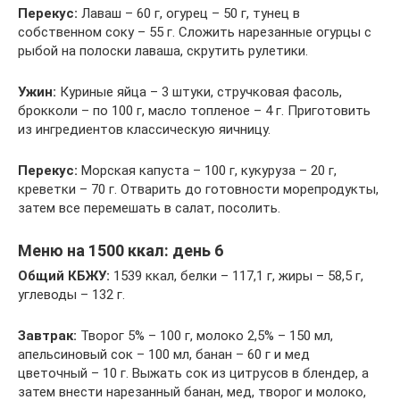
Перекус:
Лаваш – 60 г, огурец – 50 г, тунец в
собственном соку – 55 г. Сложить нарезанные огурцы с
рыбой на полоски лаваша, скрутить рулетики.
Ужин:
Куриные яйца – 3 штуки, стручковая фасоль,
брокколи – по 100 г, масло топленое – 4 г. Приготовить
из ингредиентов классическую яичницу.
Перекус:
Морская капуста – 100 г, кукуруза – 20 г,
креветки – 70 г. Отварить до готовности морепродукты,
затем все перемешать в салат, посолить.
Меню на 1500 ккал: день 6
Общий КБЖУ:
1539 ккал, белки – 117,1 г, жиры – 58,5 г,
углеводы – 132 г.
Завтрак:
Творог 5% – 100 г, молоко 2,5% – 150 мл,
апельсиновый сок – 100 мл, банан – 60 г и мед
цветочный – 10 г. Выжать сок из цитрусов в блендер, а
затем внести нарезанный банан, мед, творог и молоко,