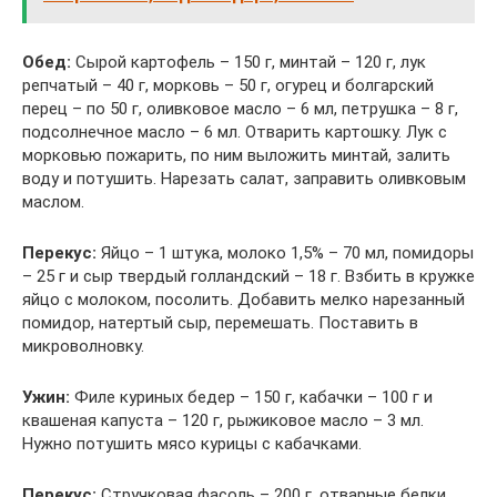
Обед:
Сырой картофель – 150 г, минтай – 120 г, лук
репчатый – 40 г, морковь – 50 г, огурец и болгарский
перец – по 50 г, оливковое масло – 6 мл, петрушка – 8 г,
подсолнечное масло – 6 мл. Отварить картошку. Лук с
морковью пожарить, по ним выложить минтай, залить
воду и потушить. Нарезать салат, заправить оливковым
маслом.
Перекус:
Яйцо – 1 штука, молоко 1,5% – 70 мл, помидоры
– 25 г и сыр твердый голландский – 18 г. Взбить в кружке
яйцо с молоком, посолить. Добавить мелко нарезанный
помидор, натертый сыр, перемешать. Поставить в
микроволновку.
Ужин:
Филе куриных бедер – 150 г, кабачки – 100 г и
квашеная капуста – 120 г, рыжиковое масло – 3 мл.
Нужно потушить мясо курицы с кабачками.
Перекус:
Стручковая фасоль – 200 г, отварные белки