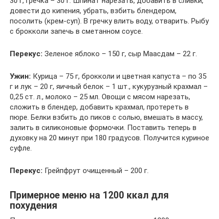
30 г, гречка – 30 г. Шпинат нарезать, добавить в сливки,
довести до кипения, убрать, взбить блендером,
посолить (крем-суп). В гречку влить воду, отварить. Рыбу
с брокколи запечь в сметанном соусе.
Перекус:
Зеленое яблоко – 150 г, сыр Маасдам – 22 г.
Ужин:
Курица – 75 г, брокколи и цветная капуста – по 35
г и лук – 20 г, яичный белок – 1 шт., кукурузный крахмал –
0,25 ст. л., молоко – 25 мл. Овощи с мясом нарезать,
сложить в блендер, добавить крахмал, протереть в
пюре. Белки взбить до пиков с солью, вмешать в массу,
залить в силиконовые формочки. Поставить теперь в
духовку на 20 минут при 180 градусов. Получится куриное
суфле.
Перекус:
Грейпфрут очищенный – 200 г.
Примерное меню на 1200 ккал для
похудения