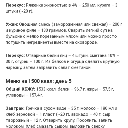
Перекус:
Ряженка жирностью в 4% – 250 мл, курага – 3
штуки (~20 г).
Ужин:
Овощная смесь (замороженная или свежая) – 200 г
и куриное филе – 130 граммов. Сварить легкий суп на
бульоне с мелко порезанным мясом или можно просто
потушить ингредиенты вместе на сковороде.
Перекус:
Отварные белки яиц – 4 штуки, сметана 10% –
30 г, огурец – 100 г. Из белков и огурца сделать крупную
нарезку, затем заправить салат сметаной.
Меню на 1500 ккал: день 5
Общий КБЖУ:
1533 ккал, белки – 96,7 г, жиры – 57,5 г,
углеводы – 157,4 г.
Завтрак:
Гречка в сухом виде – 35 г, молоко – 180 мл и
хлеб зерновой – 1 пласт (~20 г), авокадо – 40 г, сыр
творожный – 12 г. Отварить крупу. Посолить, залить
молоком. Хлеб смазать сыром, выложить сверху