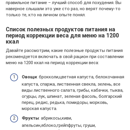
правильное питание – лучший способ для похудения. Вы
наверное слышали это уже сто раз, но верят почему-то
только те, кто на личном опыте понял.
Список полезных продуктов питания на
период коррекции веса для меню на 1200
ккал
Давайте рассмотрим, какие полезные продукты питания
рекомендуется включать в свой рацион при составлении
меню на 1200 ккал на период коррекции веса:
Овощи
: брокколи,цветная капуста, белокочанная
капуста, спаржа, лиственная свекла, зелень, все
виды лиственного салата, грибы, кабачки, тыква,
огурцы, лук, шпинат, зеленая фасоль, болгарский
перец, редис, редька, помидоры, морковь,
морская капуста.
Фрукты
: абрикосы,киви,
апельсин,яблоко,грейпфруты, груши,