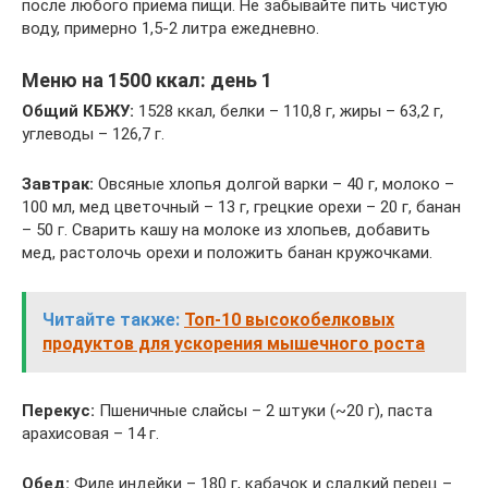
после любого приема пищи. Не забывайте пить чистую
воду, примерно 1,5-2 литра ежедневно.
Меню на 1500 ккал: день 1
Общий КБЖУ:
1528 ккал, белки – 110,8 г, жиры – 63,2 г,
углеводы – 126,7 г.
Завтрак:
Овсяные хлопья долгой варки – 40 г, молоко –
100 мл, мед цветочный – 13 г, грецкие орехи – 20 г, банан
– 50 г. Сварить кашу на молоке из хлопьев, добавить
мед, растолочь орехи и положить банан кружочками.
Читайте также:
Топ-10 высокобелковых
продуктов для ускорения мышечного роста
Перекус:
Пшеничные слайсы – 2 штуки (~20 г), паста
арахисовая – 14 г.
Обед:
Филе индейки – 180 г, кабачок и сладкий перец –