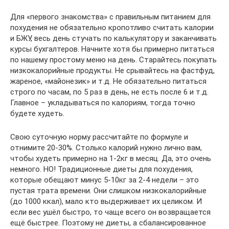
Для «первого знакомства» с правильным питанием для
похудения не обязательно кропотливо считать калории
и БЖУ, весь день стучать по калькулятору и заканчивать
курсы бухгалтеров. Начните хотя бы примерно питаться
по нашему простому меню на день. Старайтесь покупать
низкокалорийные продукты. Не срывайтесь на фастфуд,
жареное, «майонезик» и т.д. Не обязательно питаться
строго по часам, по 5 раз в день, не есть после 6 и т.д.
Главное – укладываться по калориям, тогда точно
будете худеть.
Свою суточную норму рассчитайте по формуле и
отнимите 20-30%. Столько калорий нужно лично вам,
чтобы худеть примерно на 1-2кг в месяц. Да, это очень
немного. НО! Традиционные диеты для похудения,
которые обещают минус 5-10кг за 2-4 недели – это
пустая трата времени. Они слишком низкокалорийные
(до 1000 ккал), мало кто выдерживает их целиком. И
если вес ушёл быстро, то чаще всего он возвращается
ещё быстрее. Поэтому не диеты, а сбалансированное