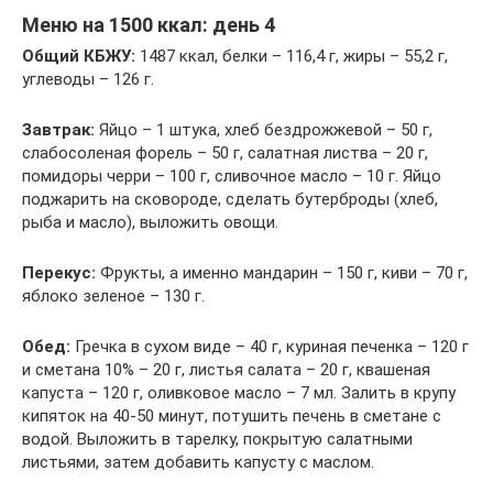
Меню на 1500 ккал: день 4
Общий КБЖУ:
1487 ккал, белки – 116,4 г, жиры – 55,2 г,
углеводы – 126 г.
Завтрак:
Яйцо – 1 штука, хлеб бездрожжевой – 50 г,
слабосоленая форель – 50 г, салатная листва – 20 г,
помидоры черри – 100 г, сливочное масло – 10 г. Яйцо
поджарить на сковороде, сделать бутерброды (хлеб,
рыба и масло), выложить овощи.
Перекус:
Фрукты, а именно мандарин – 150 г, киви – 70 г,
яблоко зеленое – 130 г.
Обед:
Гречка в сухом виде – 40 г, куриная печенка – 120 г
и сметана 10% – 20 г, листья салата – 20 г, квашеная
капуста – 120 г, оливковое масло – 7 мл. Залить в крупу
кипяток на 40-50 минут, потушить печень в сметане с
водой. Выложить в тарелку, покрытую салатными
листьями, затем добавить капусту с маслом.