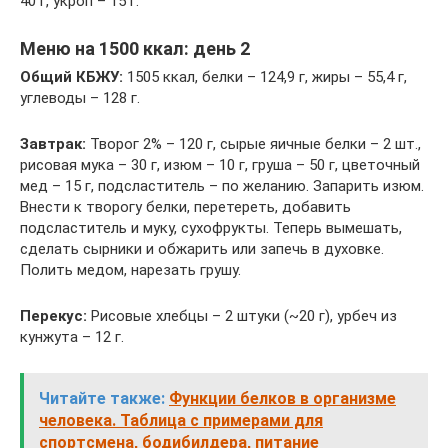
40 г, укроп – 15 г.
Меню на 1500 ккал: день 2
Общий КБЖУ:
1505 ккал, белки – 124,9 г, жиры – 55,4 г,
углеводы – 128 г.
Завтрак:
Творог 2% – 120 г, сырые яичные белки – 2 шт.,
рисовая мука – 30 г, изюм – 10 г, груша – 50 г, цветочный
мед – 15 г, подсластитель – по желанию. Запарить изюм.
Внести к творогу белки, перетереть, добавить
подсластитель и муку, сухофрукты. Теперь вымешать,
сделать сырники и обжарить или запечь в духовке.
Полить медом, нарезать грушу.
Перекус:
Рисовые хлебцы – 2 штуки (~20 г), урбеч из
кунжута – 12 г.
Читайте также:
Функции белков в организме
человека. Таблица с примерами для
спортсмена, бодибилдера, питание