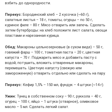
взбить до однородности.
Перекус:
Бородинский хлеб – 2 кусочка (~60 г),
салатные листья – 18 г, томаты, огурцы – по 50 г,
куриное филе – 80 г. Мясо отварить или запечь. Сделать
затем бутерброды: на хлеб положите лист салата, овощи
пластами и нарезанная курица.
Обед:
Макароны цельнозерновые (в сухом виде) – 50 г,
говяжий фарш – 100 г, томатная паста – 20 г, цветная
капуста – 70 г. Поджарить мясо и добавить пасту с
водой, потушить, вложить отваренные макароны,
перемешать. Цветную капусту (свежую или
замороженную) отварить отдельно или сделать на пару.
Перекус:
Кефир 1,5% – 150 мл, фундук – 4 штуки (~14 г).
Ужин:
Тунец в собственном соку – 90 г, руккола – 40 г,
огурец – 100 г, яйцо – 1 штука (отварное), оливковое
масло – 5 мл. Сделать легкий салат.