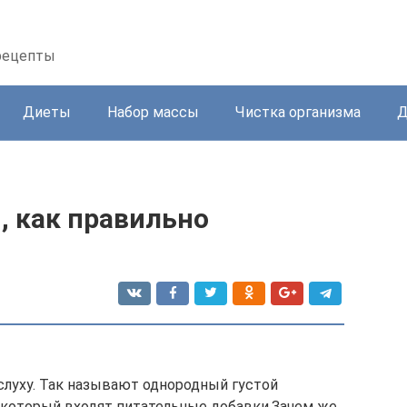
 рецепты
Диеты
Набор массы
Чистка организма
Д
, как правильно
 слуху. Так называют однородный густой
 в который входят питательные добавки.Зачем же