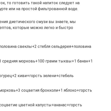
ок, то готовить такой напиток следует на
рте или на простой фильтрованной воде.
ения диетического смузи вы знаете, мы
ептов, которые можно легко и быстро
половина свеклы+2 стебля сельдерея+половина
1 средняя морковь+100 грамм тыквы+1 банан+1
огурец+2 киви+горсть зелени+стебель
морковь+3 соцветия брокколи+1 яблоко+горсть
соцветие цветной капусты+ананас+горсть