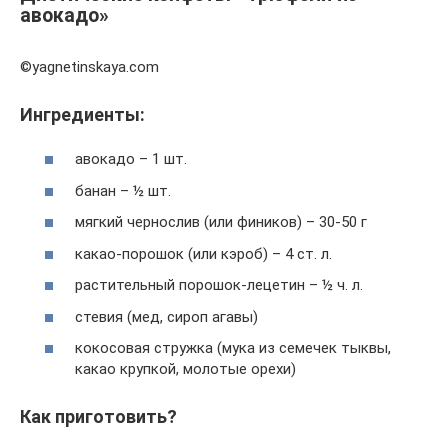
авокадо»
©yagnetinskaya.com
Ингредиенты:
авокадо – 1 шт.
банан – ½ шт.
мягкий чернослив (или фиников) – 30-50 г
какао-порошок (или кэроб) – 4 ст. л.
растительный порошок-лецетин – ½ ч. л.
стевия (мед, сироп агавы)
кокосовая стружка (мука из семечек тыквы,
какао крупкой, молотые орехи)
Как приготовить?