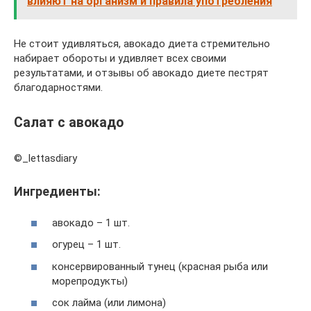
влияют на организм и правила употребления
Не стоит удивляться, авокадо диета стремительно
набирает обороты и удивляет всех своими
результатами, и отзывы об авокадо диете пестрят
благодарностями.
Салат с авокадо
©_lettasdiary
Ингредиенты:
авокадо – 1 шт.
огурец – 1 шт.
консервированный тунец (красная рыба или
морепродукты)
сок лайма (или лимона)