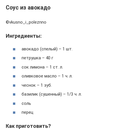
Соус из авокадо
©vkusno_i_poleznno
Ингредиенты:
авокадо (спелый) – 1 шт.
петрушка – 40 г
сок лимона – 1 ст. л.
оливковое масло – 1 ч. л.
чеснок – 1 зуб.
базилик (сушенный) – 1/3 ч. л.
соль
перец
Как приготовить?