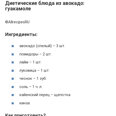
Диетические блюда из авокадо:
гуакамоле
©AllrecipesRU
Ингредиенты:
авокадо (спелый) – 3 шт.
помидоры – 2 шт.
лайм – 1 шт.
луковица – 1 шт.
чеснок – 1 зуб.
соль – 1 ч. л.
кайенский перец – щепотка
кинза
Как приготовить?