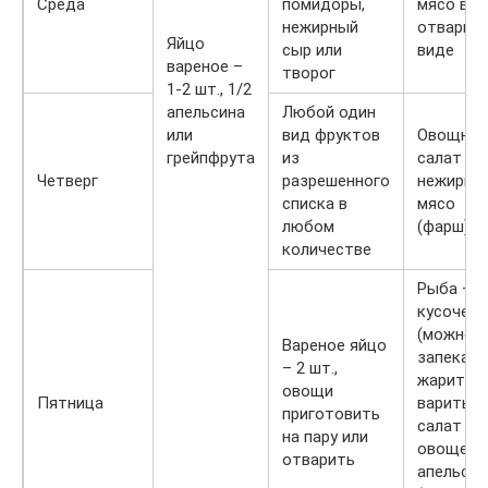
Среда
помидоры,
мясо в
нежирный
отварно
Яйцо
сыр или
виде
вареное –
творог
1-2 шт., 1/2
апельсина
Любой один
или
вид фруктов
Овощной
грейпфрута
из
салат и
Четверг
разрешенного
нежирно
списка в
мясо
любом
(фарш)
количестве
Рыба – 1
кусочек
(можно
Вареное яйцо
запекать
– 2 шт.,
жарить,
овощи
Пятница
варить),
приготовить
салат из
на пару или
овощей,
отварить
апельсин