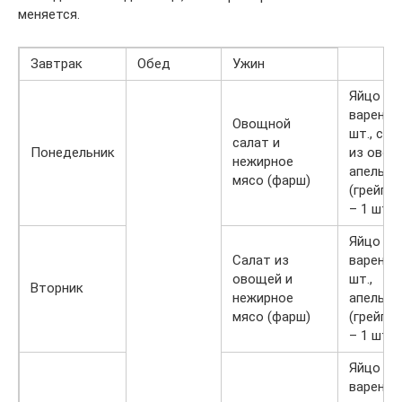
меняется.
Завтрак
Обед
Ужин
Яйцо
вареное
Овощной
шт., сал
салат и
Понедельник
из овощ
нежирное
апельси
мясо (фарш)
(грейпф
– 1 шт.
Яйцо
Салат из
вареное
овощей и
шт.,
Вторник
нежирное
апельси
мясо (фарш)
(грейпф
– 1 шт.
Яйцо
вареное