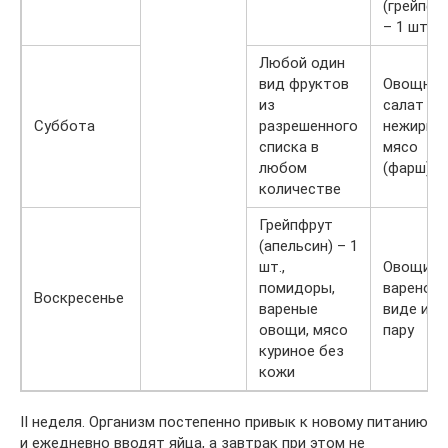
(грейпфр
– 1 шт.
Любой один
вид фруктов
Овощной
из
салат и
Суббота
разрешенного
нежирно
списка в
мясо
любом
(фарш)
количестве
Грейпфрут
(апельсин) – 1
шт.,
Овощи в
помидоры,
вареном
Воскресенье
вареные
виде или
овощи, мясо
пару
куриное без
кожи
II неделя. Организм постепенно привык к новому питанию
и ежедневно вводят яйца, а завтрак при этом не