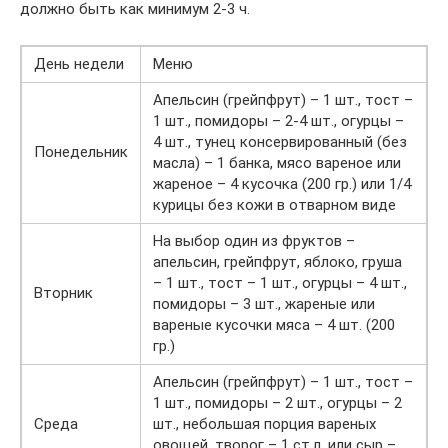
должно быть как минимум 2-3 ч.
День недели
Меню
Апельсин (грейпфрут) – 1 шт., тост –
1 шт., помидоры – 2-4 шт., огурцы –
4 шт., тунец консервированный (без
Понедельник
масла) – 1 банка, мясо вареное или
жареное – 4 кусочка (200 гр.) или 1/4
курицы без кожи в отварном виде
На выбор один из фруктов –
апельсин, грейпфрут, яблоко, груша
– 1 шт., тост – 1 шт., огурцы – 4 шт.,
Вторник
помидоры – 3 шт., жареные или
вареные кусочки мяса – 4 шт. (200
гр.)
Апельсин (грейпфрут) – 1 шт., тост –
1 шт., помидоры – 2 шт., огурцы – 2
Среда
шт., небольшая порция вареных
овощей, творог – 1 ст.л. или сыр –