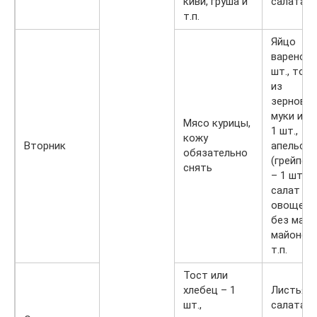
киви, груша и
салата
т.п.
Яйцо
вареное 
шт., тост
из
зерново
муки или
Мясо курицы,
1 шт.,
кожу
Вторник
апельсин
обязательно
(грейпфр
снять
– 1 шт.,
салат из
овощей
без масл
майонеза
т.п.
Тост или
хлебец – 1
Листья
шт.,
салата,