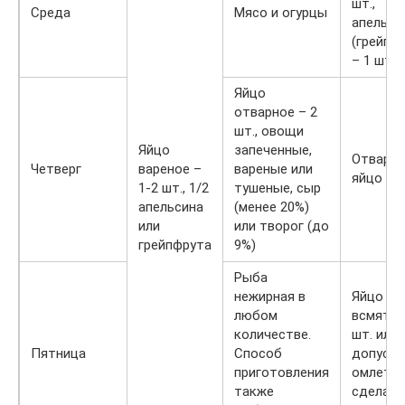
шт.,
Среда
Мясо и огурцы
апельси
(грейпф
– 1 шт.
Яйцо
отварное – 2
шт., овощи
Яйцо
запеченные,
Отварн
Четверг
вареное –
вареные или
яйцо – 2
1-2 шт., 1/2
тушеные, сыр
апельсина
(менее 20%)
или
или творог (до
грейпфрута
9%)
Рыба
нежирная в
Яйцо
любом
всмятку
количестве.
шт. или
Пятница
Способ
допуска
приготовления
омлет,
также
сделан