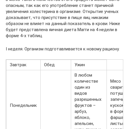
опасным, так как его употребление станет причиной
увеличения холестерина в организме. Открытие ученых
доказывает, что присутствие в пище яиц никаким
образом не влияет на данный показатель в крови. Ниже
будет представлена яичная диета Магги на 4 недели в
форме 4-х таблиц.
I неделя. Организм подготавливается к новому рациону.
Завтрак
Обед
Ужин
В любом
количестве
Мясо
один из
сварить,
видов
потушить
разрешенных
запечь
Понедельник
фруктов –
куском и
арбуз,
в форме
яблоко,
фарша,
апельсин,
листья