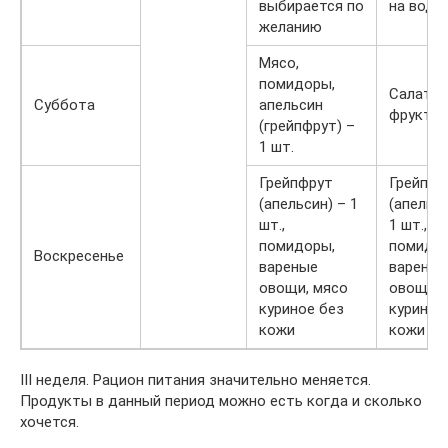
выбирается по
на воде
желанию
Мясо,
помидоры,
Салат и
Суббота
апельсин
фрукто
(грейпфрут) –
1 шт.
Грейпфрут
Грейпфр
(апельсин) – 1
(апельси
шт.,
1 шт.,
помидоры,
помидо
Воскресенье
вареные
вареные
овощи, мясо
овощи, 
куриное без
куриное
кожи
кожи
III неделя. Рацион питания значительно меняется.
Продукты в данный период можно есть когда и сколько
хочется.