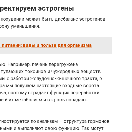
рректируем эстрогены
 похудении может быть дисбаланс эстрогенов
орону уменьшения.
питании: виды и польза для организма
ю. Например, печень перегружена
ступающих токсинов и чужеродных веществ.
мы с работой желудочно-кишечного тракта, в
ра мы получаем настоящие входные ворота.
ча, поэтому страдает функция переработки
ный их метаболизм и в кровь попадают
агностируется по анализам — структура гормонов
ивными и выполняют свою функцию. Так могут