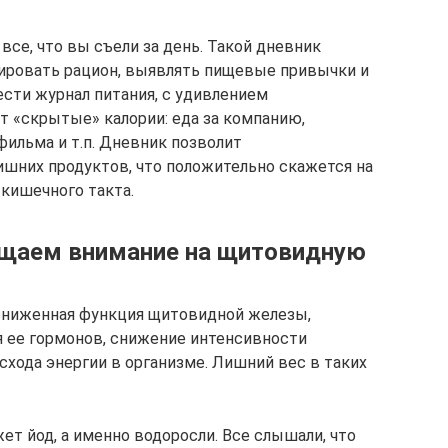
все, что вы съели за день. Такой дневник
зировать рацион, выявлять пищевые привычки и
ести журнал питания, с удивлением
т «скрытые» калории: еда за компанию,
фильма и т.п. Дневник позволит
шних продуктов, что положительно скажется на
кишечного такта.
ращаем внимание на щитовидную
 сниженная функция щитовидной железы,
 ее гормонов, снижение интенсивности
хода энергии в организме. Лишний вес в таких
т йод, а именно водоросли. Все слышали, что