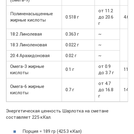
(омега-9)
от 11.2
Полиненасыщенные
0.518 г
до 20.6
4.6%
жирные кислоты
г
18:2 Линолевая
0.363 г
~
18:3 Линоленовая
0.022 г
~
20:4 Арахидоновая
0.02 г
~
Омега-3 жирные
от 0.9
0.1 г
11.1
кислоты
до 3.7 г
от 4.7
Омега-6 жирные
0.7 г
до 16.8
14.9
кислоты
г
Энергетическая ценность Шарлотка на сметане
составляет 225 кКал.
Порция = 189 гр (425.3 кКал)