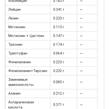
Изолейцин
0.183 г
~
Лейцин
0.341 г
~
Лизин
0.233 г
~
Метионин
0.115 г
~
Метионин + Цистеин
0.147 г
~
Треонин
0.174 г
~
Триптофан
0.064 г
~
Фенилаланин
0.223 г
~
Фенилаланин+Тирозин
0.232 г
~
Заменимые
0.083 г
~
аминокислоты
Аланин
0.212 г
~
Аспарагиновая
0.371 г
~
кислота