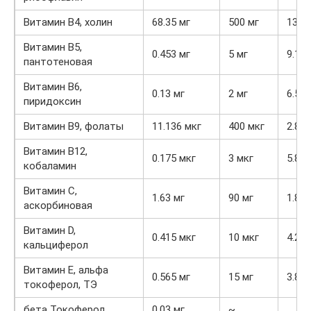
Витамин В4, холин
68.35 мг
500 мг
13.7
Витамин В5,
0.453 мг
5 мг
9.1%
пантотеновая
Витамин В6,
0.13 мг
2 мг
6.5%
пиридоксин
Витамин В9, фолаты
11.136 мкг
400 мкг
2.8%
Витамин В12,
0.175 мкг
3 мкг
5.8%
кобаламин
Витамин C,
1.63 мг
90 мг
1.8%
аскорбиновая
Витамин D,
0.415 мкг
10 мкг
4.2%
кальциферол
Витамин Е, альфа
0.565 мг
15 мг
3.8%
токоферол, ТЭ
бета Токоферол
0.03 мг
~