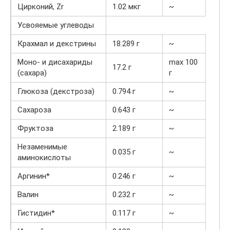
Цирконий, Zr
1.02 мкг
~
Усвояемые углеводы
Крахмал и декстрины
18.289 г
~
Моно- и дисахариды
max 100
17.2 г
(сахара)
г
Глюкоза (декстроза)
0.794 г
~
Сахароза
0.643 г
~
Фруктоза
2.189 г
~
Незаменимые
0.035 г
~
аминокислоты
Аргинин*
0.246 г
~
Валин
0.232 г
~
Гистидин*
0.117 г
~