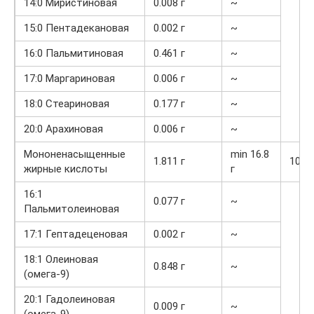
14:0 Миристиновая
0.008 г
~
15:0 Пентадекановая
0.002 г
~
16:0 Пальмитиновая
0.461 г
~
17:0 Маргариновая
0.006 г
~
18:0 Стеариновая
0.177 г
~
20:0 Арахиновая
0.006 г
~
Мононенасыщенные
min 16.8
1.811 г
10.8
жирные кислоты
г
16:1
0.077 г
~
Пальмитолеиновая
17:1 Гептадеценовая
0.002 г
~
18:1 Олеиновая
0.848 г
~
(омега-9)
20:1 Гадолеиновая
0.009 г
~