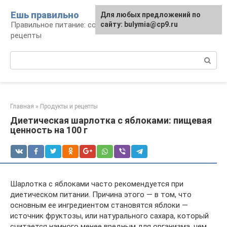
Перейти
Ешь правильно
Для любых предложений по
к
Правильное питание: советы, продукты,
сайту: bulymia@cp9.ru
контенту
рецепты
Поиск:
Главная
»
Продукты и рецепты
Диетическая шарлотка с яблоками: пищевая
ценность на 100 г
Шарлотка с яблоками часто рекомендуется при
диетическом питании. Причина этого — в том, что
основным ее ингредиентом становятся яблоки —
источник фруктозы, или натурального сахара, который
считается намного менее вредным для организма, чем