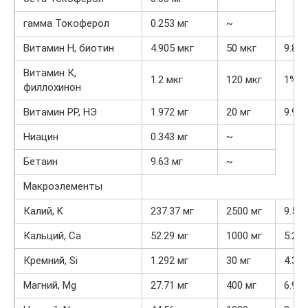
гамма Токоферол
0.253 мг
~
Витамин Н, биотин
4.905 мкг
50 мкг
9.8%
Витамин К,
1.2 мкг
120 мкг
1%
филлохинон
Витамин РР, НЭ
1.972 мг
20 мг
9.9%
Ниацин
0.343 мг
~
Бетаин
9.63 мг
~
Макроэлементы
Калий, K
237.37 мг
2500 мг
9.5%
Кальций, Ca
52.29 мг
1000 мг
5.2%
Кремний, Si
1.292 мг
30 мг
4.3%
Магний, Mg
27.71 мг
400 мг
6.9%