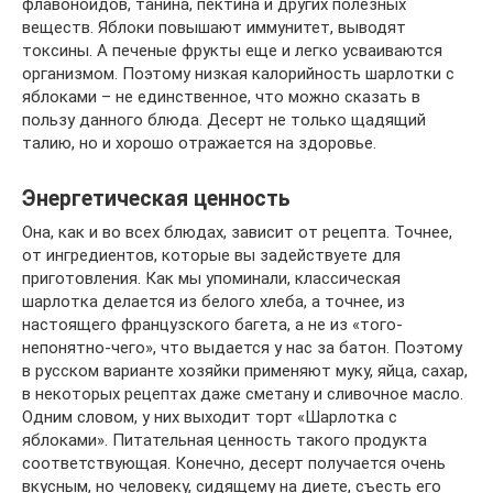
флавоноидов, танина, пектина и других полезных
веществ. Яблоки повышают иммунитет, выводят
токсины. А печеные фрукты еще и легко усваиваются
организмом. Поэтому низкая калорийность шарлотки с
яблоками – не единственное, что можно сказать в
пользу данного блюда. Десерт не только щадящий
талию, но и хорошо отражается на здоровье.
Энергетическая ценность
Она, как и во всех блюдах, зависит от рецепта. Точнее,
от ингредиентов, которые вы задействуете для
приготовления. Как мы упоминали, классическая
шарлотка делается из белого хлеба, а точнее, из
настоящего французского багета, а не из «того-
непонятно-чего», что выдается у нас за батон. Поэтому
в русском варианте хозяйки применяют муку, яйца, сахар,
в некоторых рецептах даже сметану и сливочное масло.
Одним словом, у них выходит торт «Шарлотка с
яблоками». Питательная ценность такого продукта
соответствующая. Конечно, десерт получается очень
вкусным, но человеку, сидящему на диете, съесть его