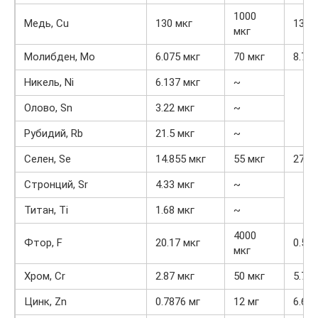
1000
Медь, Cu
130 мкг
13%
мкг
Молибден, Mo
6.075 мкг
70 мкг
8.7%
Никель, Ni
6.137 мкг
~
Олово, Sn
3.22 мкг
~
Рубидий, Rb
21.5 мкг
~
Селен, Se
14.855 мкг
55 мкг
27%
Стронций, Sr
4.33 мкг
~
Титан, Ti
1.68 мкг
~
4000
Фтор, F
20.17 мкг
0.5%
мкг
Хром, Cr
2.87 мкг
50 мкг
5.7%
Цинк, Zn
0.7876 мг
12 мг
6.6%