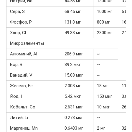
Натрий, Na
44.56 мг
1300 мг
3.4%
Сера, S
68.45 мг
1000 мг
6.8%
Фосфор, P
131.8 мг
800 мг
16.5
Хлор, Cl
49.33 мг
2300 мг
2.1%
Микроэлементы
Алюминий, Al
206.9 мкг
~
Бор, B
89.2 мкг
~
Ванадий, V
15.08 мкг
~
Железо, Fe
2.008 мг
18 мг
11.2
Йод, I
5.42 мкг
150 мкг
3.6%
Кобальт, Co
2.631 мкг
10 мкг
26.3
Литий, Li
0.273 мкг
~
Марганец, Mn
0.6483 мг
2 мг
32.4