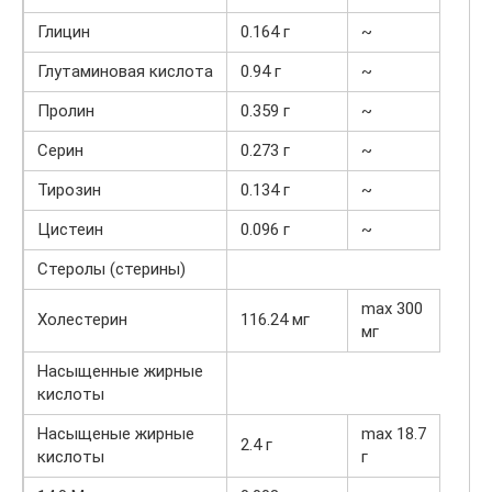
Глицин
0.164 г
~
Глутаминовая кислота
0.94 г
~
Пролин
0.359 г
~
Серин
0.273 г
~
Тирозин
0.134 г
~
Цистеин
0.096 г
~
Стеролы (стерины)
max 300
Холестерин
116.24 мг
мг
Насыщенные жирные
кислоты
Насыщеные жирные
max 18.7
2.4 г
кислоты
г