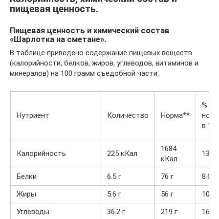
пищевая ценность.
Пищевая ценность и химический состав
«Шарлотка на сметане».
В таблице приведено содержание пищевых веществ
(калорийности, белков, жиров, углеводов, витаминов и
минералов) на 100 грамм съедобной части.
% от
Нутриент
Количество
Норма**
нор
в 100
1684
Калорийность
225 кКал
13.4
кКал
Белки
6.5 г
76 г
8.6%
Жиры
5.6 г
56 г
10%
Углеводы
36.2 г
219 г
16.5