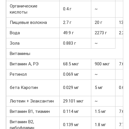
Органические
0.4 г
~
кислоты
Пищевые волокна
2.7 г
20 г
13.5
Вода
49.9 г
2273 г
2.2%
Зола
0.883 г
~
Витамины
Витамин А, РЭ
68.5 мкг
900 мкг
7.6%
Ретинол
0.069 мг
~
бета Каротин
0.029 мг
5 мг
0.6%
Лютеин + Зеаксантин
29.101 мкг
~
Витамин В1, тиамин
0.114 мг
1.5 мг
7.6%
Витамин В2,
0.139 мг
1.8 мг
7.7%
рибофлавин