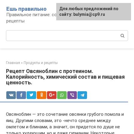
Перейти
Ешь правильно
Для любых предложений по
к
Правильное питание: советы, продукты,
сайту: bulymia@cp9.ru
контенту
рецепты
Поиск:
Главная
»
Продукты и рецепты
Рецепт Овсяноблин с протеином.
Калорийность, химический состав и пищевая
ценность.
Овсяноблин — это сочетание овсянки грубого помола и
яиц. Другими словами, это -нечто среднее между
омлетом и блинами, а значит, он придется по душе не
только худеющим, но и даже гурманам. Некоторые