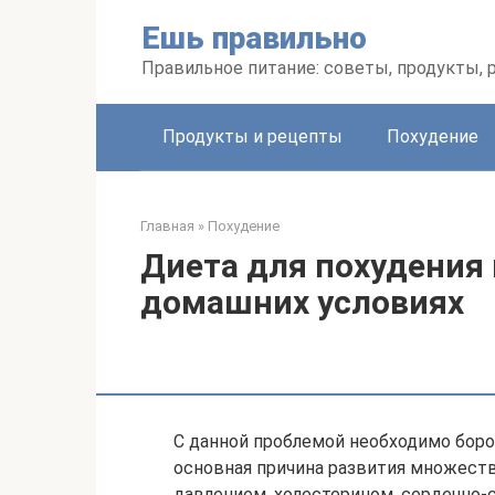
Перейти
Ешь правильно
к
контенту
Правильное питание: советы, продукты,
Продукты и рецепты
Похудение
Главная
»
Похудение
Диета для похудения н
домашних условиях
С данной проблемой необходимо боро
основная причина развития множества
давлением, холестерином, сердечно-