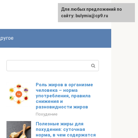
Для любых предложений по
сайту: bulymia@cp9.ru
ругое
Поиск:
Роль жиров в организме
человека – норма
употребления, правила
снижения и
разновидности жиров
Похудение
Полезные жиры для
похудения: суточная
норма, в чем содержатся