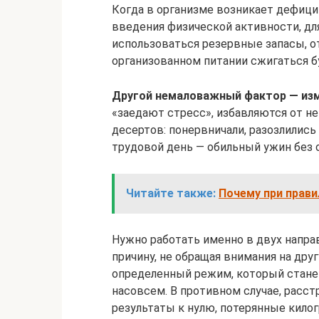
Когда в организме возникает дефицит
введения физической активности, д
использоваться резервные запасы, о
организованном питании сжигаться б
Другой немаловажный фактор — из
«заедают стресс», избавляются от 
десертов: понервничали, разозлились
трудовой день — обильный ужин без о
Читайте также:
Почему при прави
Нужно работать именно в двух направ
причину, не обращая внимания на др
определенный режим, который стане
насовсем. В противном случае, расс
результаты к нулю, потерянные кило