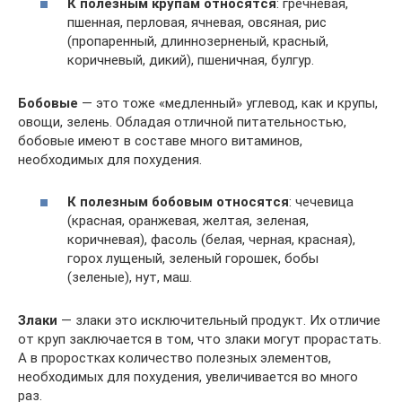
К полезным крупам относятся
: гречневая,
пшенная, перловая, ячневая, овсяная, рис
(пропаренный, длиннозерненый, красный,
коричневый, дикий), пшеничная, булгур.
Бобовые
— это тоже «медленный» углевод, как и крупы,
овощи, зелень. Обладая отличной питательностью,
бобовые имеют в составе много витаминов,
необходимых для похудения.
К полезным бобовым относятся
: чечевица
(красная, оранжевая, желтая, зеленая,
коричневая), фасоль (белая, черная, красная),
горох лущеный, зеленый горошек, бобы
(зеленые), нут, маш.
Злаки
— злаки это исключительный продукт. Их отличие
от круп заключается в том, что злаки могут прорастать.
А в проростках количество полезных элементов,
необходимых для похудения, увеличивается во много
раз.