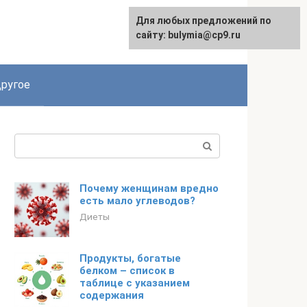
Для любых предложений по
сайту: bulymia@cp9.ru
ругое
Поиск:
Почему женщинам вредно
есть мало углеводов?
Диеты
Продукты, богатые
белком – список в
таблице с указанием
содержания