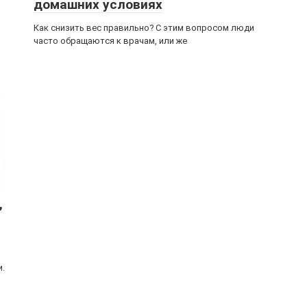
домашних условиях
Как сни­зить вес пра­виль­но? С этим вопро­сом люди
часто обра­ща­ют­ся к вра­чам, или же
,
.